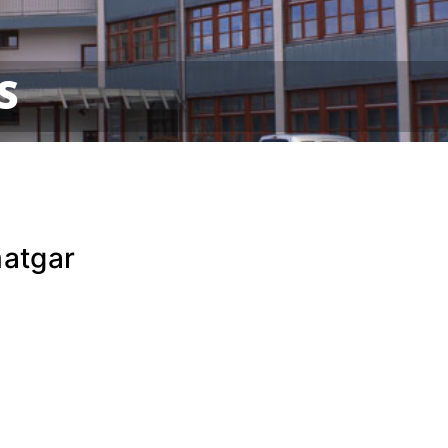
S
matgar